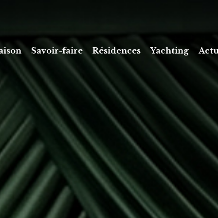
aison
Savoir-faire
Résidences
Yachting
Actu